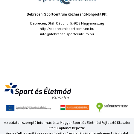
Debreceni Sportcentrum Közhasznú Nonprofit Kft.
Debrecen, Oláh Gábor u. 5, 4032 Magyarország
http://debrecenisportcentrum.hu
info@debrecenisportcentrum.hu
Az oldalon szereplő információk a Magyar Sport és Életmód Fejlesztő Klaszter
Kft. tulajdonát képezik.
Annak felhasználása csak a közzétevő engedélyével lehetséges! - Az oldal