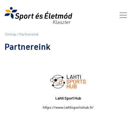
Ugrás
a
tartalomra
Fő
Morzsa
Címlap
Partnereink
navigáció
Partnereink
Lahti Sport Hub
https://www.lahtisportshub.fi/