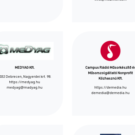
MEDYAG Kft.
Campus Rádió Műsorkészítő é
Műsorszolgáltató Nonprofit
032 Debrecen, Nagyerdei krt. 98.
Közhasznú Kft.
https://medyag.hu
medyag@madyag.hu
https://demedia.hu
demedia@demedia.hu