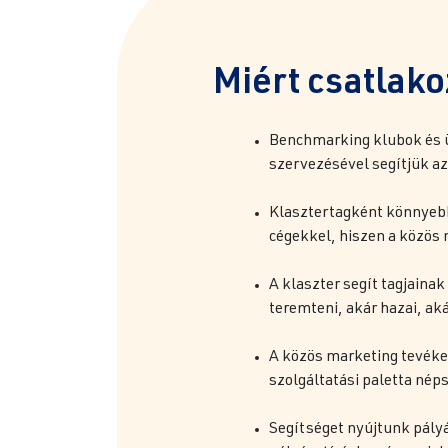
Miért csatlak
Benchmarking klubok és 
szervezésével segítjük a
Klasztertagként könnyebb
cégekkel, hiszen a közös 
A klaszter segít tagjaina
teremteni, akár hazai, aká
A közös marketing tevéke
szolgáltatási paletta nép
Segítséget nyújtunk pály