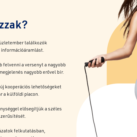
ozzak?
üzletember találkozók
z információáramlást.
 felvenni a versenyt a nagyobb
megjelenés nagyobb erővel bír.
k új kooperációs lehetőségeket
r a külföldi piacon.
nységgel elősegítjük a széles
szerűsítését.
ázatok felkutatásban,