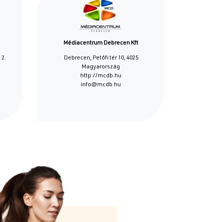
Médiacentrum Debrecen Kft
 2.
Debrecen, Petőfi tér 10, 4025
Magyarország
http://mcdb.hu
info@mcdb.hu