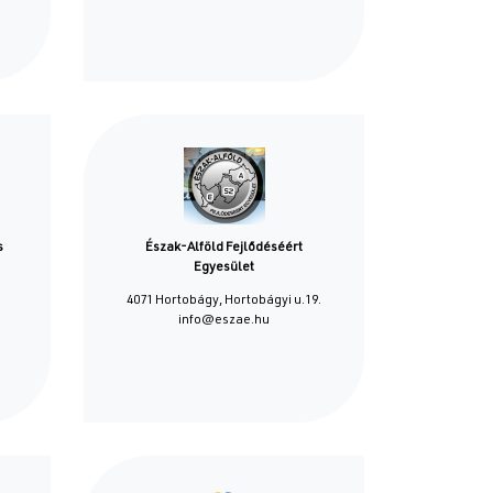
s
Észak-Alföld Fejlődéséért
Egyesület
4071 Hortobágy, Hortobágyi u.19.
info@eszae.hu