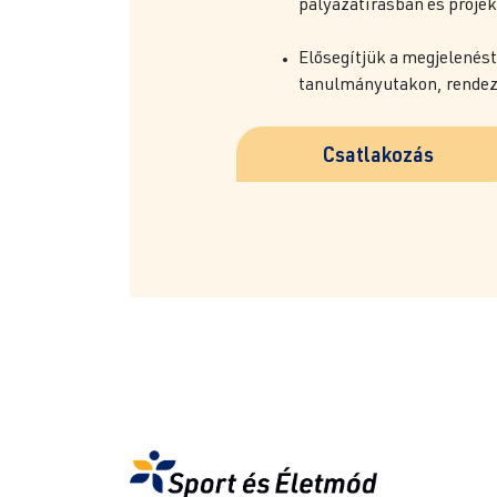
pályázatírásban és proj
Elősegítjük a megjelenést,
tanulmányutakon, rende
Csatlakozás