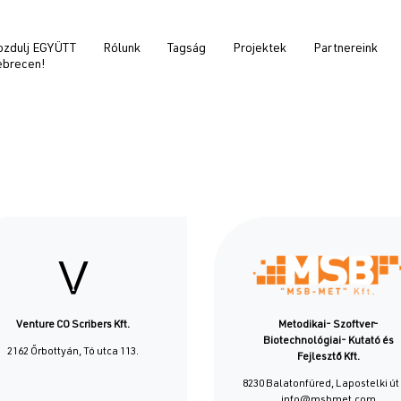
zdulj EGYÜTT
Rólunk
Tagság
Projektek
Partnereink
brecen!
ő
avigáció
Venture CO Scribers Kft.
Metodikai- Szoftver-
Biotechnológiai- Kutató és
2162 Őrbottyán, Tó utca 113.
Fejlesztő Kft.
8230 Balatonfüred, Lapostelki út 
info@msbmet.com