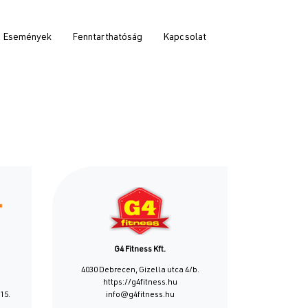
Események
Fenntarthatóság
Kapcsolat
G4 Fitness Kft.
4030 Debrecen, Gizella utca 4/b.
https://g4fitness.hu
15.
info@g4fitness.hu