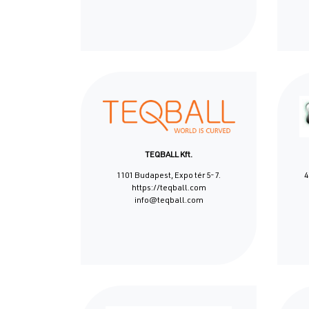
TEQBALL Kft.
1101 Budapest, Expo tér 5-7.
4
https://teqball.com
info@teqball.com