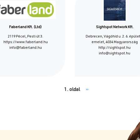
Faberland Kft. (Ltd)
Sightspot Network Kft.
2119 Pécel, Pesti út 3.
Debrecen, Vágóhíd u. 2. 6. épület
https://www.faberland.hu
emelet, 4034 Magyarország
info@faberland.hu
http://sightspot.hu
info@sightspot.hu
1. oldal
Következő
››
oldal