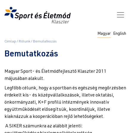
Ugrás
a
tartalomra
Fő
Magyar
English
navigáció
Morzsa
Címlap
Rólunk
Bemutatkozás
Bemutatkozás
Magyar Sport- és Életmódfejlesztő Klaszter 2011
májusában alakult.
Legfőbb célunk, hogy a sportban és egészség megőrzésben
érdekelt kis- és középvállalkozások, illetve oktatási,
önkormányzati, K+F profilú intézmények innovatív
együttműködését elősegítsük, koordináljuk, illetve
kiaknázzuk a kooperációban rejlő lehetőségeket.
A SIKER számunkra az alábbit jelenti: