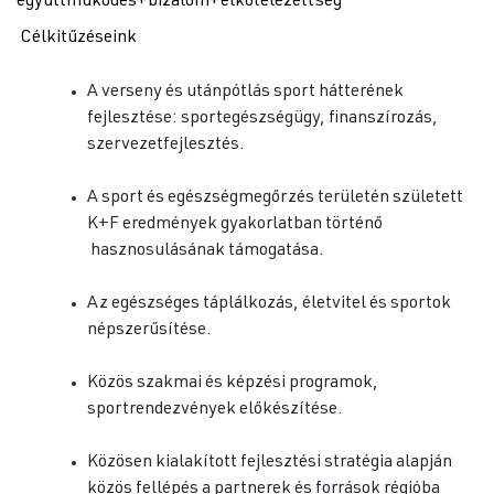
együttműködés+bizalom+elkötelezettség
Célkitűzéseink
A verseny és utánpótlás sport hátterének
fejlesztése: sportegészségügy, finanszírozás,
szervezetfejlesztés.
A sport és egészségmegőrzés területén született
K+F eredmények gyakorlatban történő
hasznosulásának támogatása.
Az egészséges táplálkozás, életvitel és sportok
népszerűsítése.
Közös szakmai és képzési programok,
sportrendezvények előkészítése.
Közösen kialakított fejlesztési stratégia alapján
közös fellépés a partnerek és források régióba